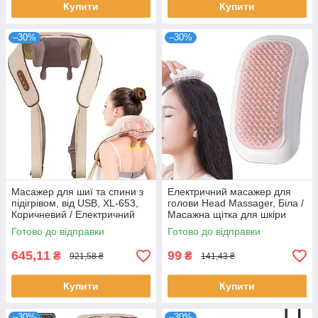
Купити
Купити
–30%
–30%
Масажер для шиї та спини з
Електричний масажер для
підігрівом, від USB, XL-653,
голови Head Massager, Біла /
Коричневий / Електричний
Масажна щітка для шкіри
масажер / Ударний
голови / Вібромасажер для
Готово до відправки
Готово до відправки
електромасажер
голови
645,11
99
₴
₴
921,58 ₴
141,43 ₴
Купити
Купити
–30%
–30%