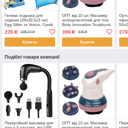
Гелева подушка для
ОПТ від 10 шт, Масажер
Орто
сидіння (39х30,5х3 см)
антицелюлітний для тіла
ефек
Egg Sitter та Чохол, Синій
Body Innovation Sculptural,
50x2
/ Ортопедична подушка
Білий / Ручний
Memo
235
399
279
₴
₴
335,72 ₴
570 ₴
для хребта
інфрачервоний
Поду
вібромасажер для тіла
сну
Купити
Купити
(77)
Подібні товари компанії
Перкусійний масажер для
ОПТ від 10 шт, Масажер
Перк
тіла + 4 насадки, від USB,
антицелюлітний для тіла
спин