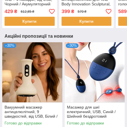
Чорний / Акумуляторний
Body Innovation Sculptural,
голо
масажер ручний /
Білий / Ручний
для 
429
399
589
₴
₴
612,85 ₴
570 ₴
Вібромасажер
інфрачервоний
вібр
вібромасажер для тіла
Купити
Купити
(77)
Акційні пропозиції та новинки
–30%
–30%
Вакуумний масажер
Масажер для шиї
антицелюлітний, 9
електричний, USB, Синій /
швидкостей, від USB, Білий /
Шийний бездротовий
Акумуляторний масажер для
масажер / Підвісний масажер
Готово до відправки
Готово до відправки
тіла / Масажер від целюліту
на шию