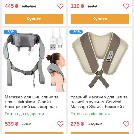
445
119
₴
₴
635,72 ₴
170 ₴
Купити
Купити
–30%
–30%
Масажер для шиї, спини та
Ударний масажер для шиї та
тіла з підігрівом, Сірий /
плечей з пультом Cervical
Електричний масажер для
Massage Shawls, Бежевий /
тіла / Роликовий масажер
Вібромасажер / Роликовий
Готово до відправки
Готово до відправки
масажер
539
275
₴
₴
770 ₴
392,86 ₴