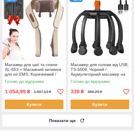
Масажер для шиї та спини
Масажер для голови від USB,
XL-653 + Масажний килимок
TS-5506, Чорний /
для ніг EMS, Коричневий /
Акумуляторний масажер на
Електромасажер з ударним
голову / Масажер вібраційний
Готово до відправки
Готово до відправки
механізмом
для голови
1 054,99
339
₴
₴
1 507,13 ₴
484,29 ₴
Купити
Купити
Показати ще