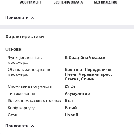
Приховати
Характеристики
Основні
Функціональність
Вібраційний масаж
масажера
Область застосування
Все тіло, Передпліччя,
масажера
Плечі, Черевний прес,
Стегна, Спина
Споживана потужність
25 Вт
Тип живлення
Акумулятор
Кількість масажних головок
6 шт.
Колір корпусу
Білий
Стан
Новий
Приховати