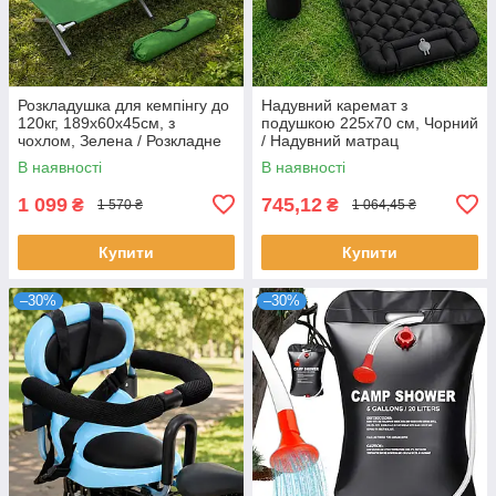
Розкладушка для кемпінгу до
Надувний каремат з
120кг, 189х60х45см, з
подушкою 225х70 см, Чорний
чохлом, Зелена / Розкладне
/ Надувний матрац
ліжко туристичне /
туристичний / Надувний
В наявності
В наявності
Розкладушка туристична
килимок в намет / Матрац
для кемпінгу
1 099
745,12
₴
₴
1 570 ₴
1 064,45 ₴
Купити
Купити
–30%
–30%