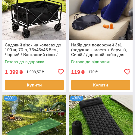
Садовий візок на колесах до
Набір для подорожей 3в1
100 кг, 70 л, 73х46х46.5см,
(подушка + маска + беруші),
Чорний / Вантажний візок /
Синій / Дорожній набір для
Складний візок для саду
сну
Готово до відправки
Готово до відправки
1 399
119
₴
₴
1 998,57 ₴
170 ₴
Купити
Купити
–30%
–30%