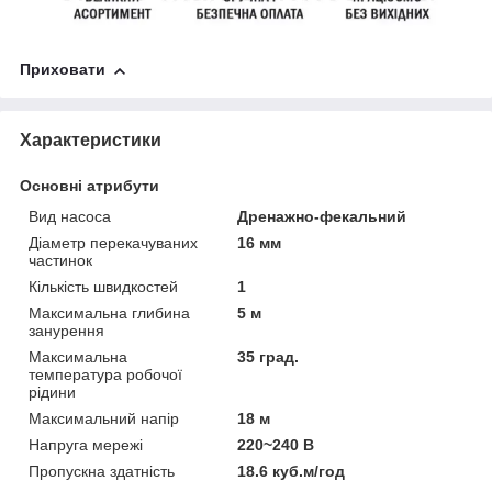
Приховати
Характеристики
Основні атрибути
Вид насоса
Дренажно-фекальний
Діаметр перекачуваних
16 мм
частинок
Кількість швидкостей
1
Максимальна глибина
5 м
занурення
Максимальна
35 град.
температура робочої
рідини
Максимальний напір
18 м
Напруга мережі
220~240 В
Пропускна здатність
18.6 куб.м/год