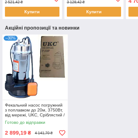
4 7
2 521,42 ₴
3 128,42 ₴
насос / Водяний насос
для каналізації
Нас
Купити
Купити
Акційні пропозиції та новинки
–30%
Фекальний насос погружний
з поплавком до 20м, 3750Вт,
від мережі, UKC, Сріблястий /
Дренажний насос /
Готово до відправки
Погружний насос
2 899,19
₴
4 141,70 ₴