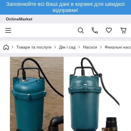
Заповнюйте всі Ваші дані в корзині для швидкої
відправки!
OnlineMarket
Товари та послуги
Дім і сад
Насоси
Фекальні нас