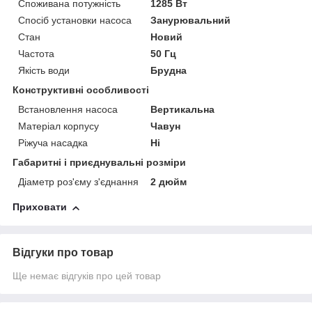
Споживана потужність
1285 Вт
Спосіб установки насоса
Занурювальний
Стан
Новий
Частота
50 Гц
Якість води
Брудна
Конструктивні особливості
Встановлення насоса
Вертикальна
Матеріал корпусу
Чавун
Ріжуча насадка
Ні
Габаритні і приєднувальні розміри
Діаметр роз'єму з'єднання
2 дюйм
Приховати
Відгуки про товар
Ще немає відгуків про цей товар