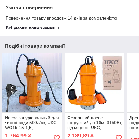
Умови повернення
Повернення товару впродовж 14 днів за домовленістю
Всі умови повернення
Подібні товари компанії
Насос занурювальний для
Фекальний насос
Дрен
чистої води 500л/хв, UKC
погружний до 16м, 3150Вт,
подр
WQ15-15-1,5,
від мережі, UKC,
попл
Помаранчевий / Насос
Помаранчевий /
750–
1 764,99
2 189,89
₴
₴
для води / Дренажний
Дренажний насос / Насос
Зану