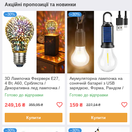
Акційні пропозиції та новинки
–30%
–30%
3D Лампочка Феєрверк Е27,
Акумуляторна лампочка на
4 Вт, A60, Срібляста /
сонячній батареї з USB
Декоративна лед лампочка /
зарядкою, Форма, Рандом /
Світлодіодна лампа в патрон
Підвісна лампочка для
Готово до відправки
Готово до відправки
кемпінгу
249,16
159
₴
₴
355,95 ₴
227,14 ₴
Купити
Купити
–30%
–30%