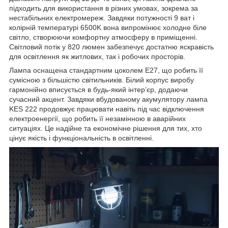
підходить для використання в різних умовах, зокрема за
нестабільних електромереж. Завдяки потужності 9 ват і
колірній температурі 6500K вона випромінює холодне біле
світло, створюючи комфортну атмосферу в приміщенні.
Світловий потік у 820 люмен забезпечує достатню яскравість
для освітлення як житлових, так і робочих просторів.
Лампа оснащена стандартним цоколем E27, що робить її
сумісною з більшістю світильників. Білий корпус виробу
гармонійно вписується в будь-який інтер’єр, додаючи
сучасний акцент. Завдяки вбудованому акумулятору лампа
KES 222 продовжує працювати навіть під час відключення
електроенергії, що робить її незамінною в аварійних
ситуаціях. Це надійне та економічне рішення для тих, хто
цінує якість і функціональність в освітленні.