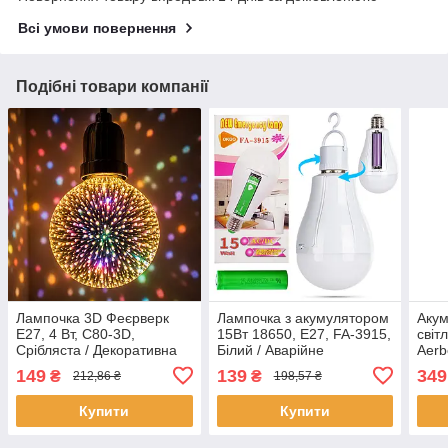
Всі умови повернення
Подібні товари компанії
Лампочка 3D Феєрверк
Лампочка з акумулятором
Аку
Е27, 4 Вт, C80-3D,
15Вт 18650, E27, FA-3915,
світ
Срібляста / Декоративна
Білий / Аварійне
Aerb
лед лампочка /
освітлення / Світлодіодна
Авар
149
139
349
₴
₴
212,86 ₴
198,57 ₴
Світлодіодна лампа в
акумуляторна лампочка
Розу
патрон
Ламп
Купити
Купити