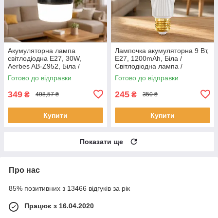
Акумуляторна лампа
Лампочка акумуляторна 9 Вт,
світлодіодна E27, 30W,
E27, 1200mAh, Біла /
Aerbes AB-Z952, Біла /
Світлодіодна лампа /
Аварійна лампочка / Розумна
Енергозберігаюча лампа /
Готово до відправки
Готово до відправки
LED лампа / Лампа при
LED лампа / Аварійна
блекауті
лампочка
349
245
₴
₴
498,57 ₴
350 ₴
Купити
Купити
Показати ще
Про нас
85% позитивних з 13466 відгуків за рік
Працює з 16.04.2020