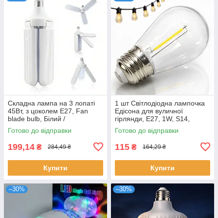
Складна лампа на 3 лопаті
1 шт Світлодіодна лампочка
45Вт, з цоколем E27, Fan
Едісона для вуличної
blade bulb, Білий /
гірлянди, E27, 1W, S14,
Світлодіодна лампочка / Led
2700K, 80Lm, Прозорий /
Готово до відправки
Готово до відправки
лампа
Лампа для гірлянди
199,14
115
₴
₴
284,49 ₴
164,29 ₴
Купити
Купити
–30%
–30%