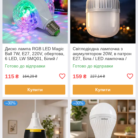
Диско лампа RGB LED Magic
Світлодіодна лампочка з
Ball 7W, E27, 220V, обертова,
акумулятором 20W, в патрон
6 LED, LW SMQ01, Білий /
Е27, Біла / LED лампочка /
Диско куля, лампа RGB для
Аварійне освітлення /
Готово до відправки
Готово до відправки
вечірки, свята
Автономна лампа
115
159
₴
₴
164,29 ₴
227,14 ₴
Купити
Купити
–30%
–30%