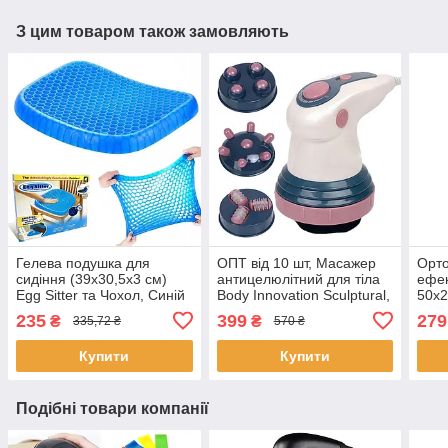
З цим товаром також замовляють
Гелева подушка для
ОПТ від 10 шт, Масажер
Орто
сидіння (39х30,5х3 см)
антицелюлітний для тіла
ефек
Egg Sitter та Чохол, Синій
Body Innovation Sculptural,
50x2
/ Ортопедична подушка
Білий / Ручний
Memo
235
399
279
₴
₴
335,72 ₴
570 ₴
для хребта
інфрачервоний
Поду
вібромасажер для тіла
сну
Купити
Купити
(77)
Подібні товари компанії