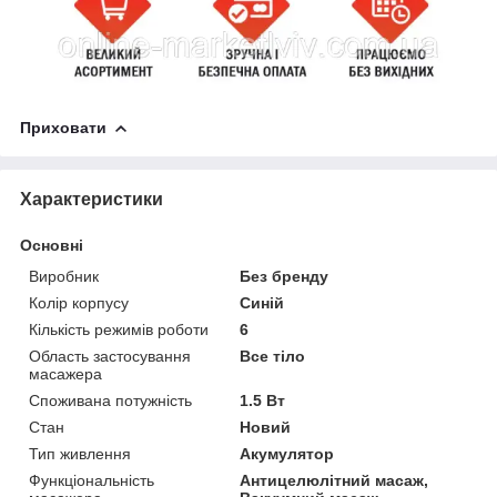
Приховати
Характеристики
Основні
Виробник
Без бренду
Колір корпусу
Синій
Кількість режимів роботи
6
Область застосування
Все тіло
масажера
Споживана потужність
1.5 Вт
Стан
Новий
Тип живлення
Акумулятор
Функціональність
Антицелюлітний масаж,