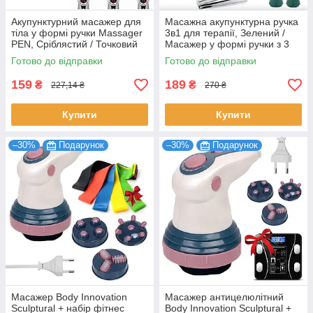
Акупунктурний масажер для
Масажна акупунктурна ручка
тіла у формі ручки Massager
3в1 для терапії, Зелений /
PEN, Сріблястий / Точковий
Масажер у формі ручки з 3
масажер з 3 насадками
насадками
Готово до відправки
Готово до відправки
159
189
₴
₴
227,14 ₴
270 ₴
Купити
Купити
–30%
Подарунок
–30%
Подарунок
Масажер Body Innovation
Масажер антицелюлітний
Sculptural + набір фітнес
Body Innovation Sculptural +