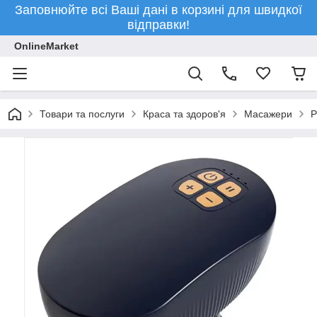
Заповнюйте всі Ваші дані в корзині для швидкої
відправки!
OnlineMarket
Товари та послуги
Краса та здоров'я
Масажери
Р