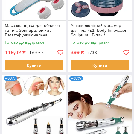
Масажна щітка для обличчя
Антицелюлітний масажер
та тіла Spin Spa, Білий /
для тіла 4в1, Body Innovation
Багатофункціональна
Sculptural, Білий /
масажна щітка для тіла
Електричний ручний
Готово до відправки
Готово до відправки
вібромасажер
119,02
399
₴
₴
170,03 ₴
570 ₴
Купити
Купити
–30%
–30%