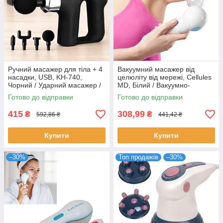
Ручний масажер для тіла + 4
Вакуумний масажер від
насадки, USB, KH-740,
целюліту від мережі, Cellules
Чорний / Ударний масажер /
MD, Білий / Вакуумно-
Портативний масажер /
роликовий прилад
Готово до відправки
Готово до відправки
Вібромасажер для м'язів
415
308,99
₴
₴
592,86 ₴
441,42 ₴
Купити
Купити
–30%
Топ продажів
–30%