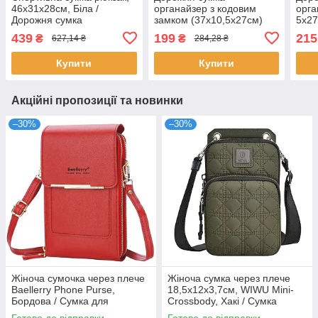
46х31х28см, Біла /
органайзер з кодовим
орга
Дорожня сумка
замком (37х10,5х27см)
5х27
трансформер / Сумка в
Home Cleaning, Чорний /
кодо
439
199
215
₴
₴
627,14 ₴
284,28 ₴
спортзал / Сумка для
Сумка для зберігання
Сумк
тренувань
документів
доку
Купити
Купити
Акційні пропозиції та новинки
–30%
–30%
Жіноча сумочка через плече
Жіноча сумка через плече
Baellerry Phone Purse,
18,5x12x3,7см, WIWU Mini-
Бордова / Сумка для
Crossbody, Хакі / Сумка
телефону / Гаманець-клатч
кроссбоді / Сумка на плече /
Готово до відправки
Готово до відправки