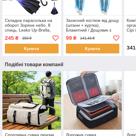
Складна парасолька на
Захисний костюм від дощу
Комп
оборот Зоряне небо, 8
(штани + куртка),
орга
спиць, Lesko Up-Brella,
Блакитний / Дощовик з
Сірі
Чорний / Парасолька
брюками / Водостійкий
збер
245
99
₴
₴
350 ₴
141,43 ₴
зворотного складання /
костюм-дощовик
шкар
Парасолька від дощу
341
Купити
Купити
Подібні товари компанії
Спортивна сумка рюкзак,
Дорожня сумка
Дор