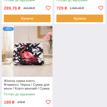
Маленька сумочка
289,76
729
₴
₴
413,94 ₴
1 041,43 ₴
Купити
Купити
–30%
Жіноча сумка клатч,
Фламінго, Чорна / Сумка для
жінок / Клатч жіночий / Сумка
на ланцюжку
Готово до відправки
189
₴
270 ₴