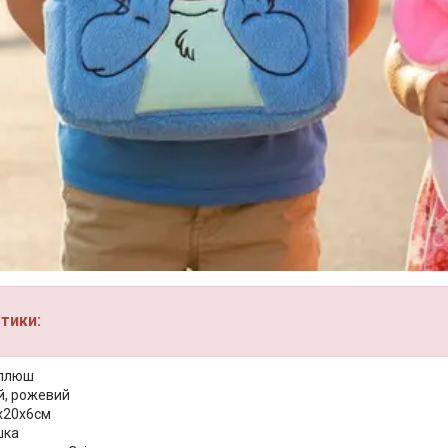
тики:
 плюш
ій, рожевий
4х20х6см
шка