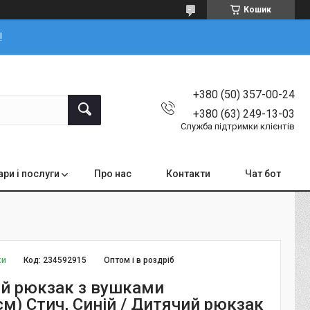
Кошик
!
+380 (50) 357-00-24
+380 (63) 249-13-03
Служба підтримки клієнтів
ари і послуги
Про нас
Контакти
Чат бот
ки
Код:
234592915
Оптом і в роздріб
й рюкзак з вушками
м) Стич, Синій / Дитячий рюкзак