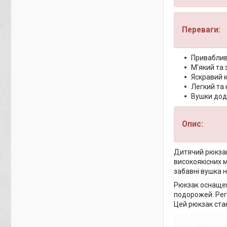
Переваги:
Приваблив
М'який та 
Яскравий к
Легкий та
Вушки дода
Опис:
Дитячий рюкзак
високоякісних м
забавні вушка 
Рюкзак оснащен
подорожей. Рег
Цей рюкзак ста