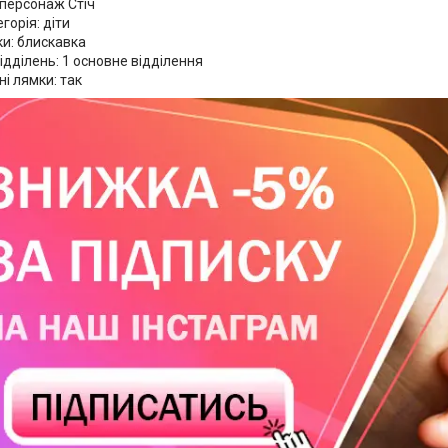
 персонаж Стіч
горія: діти
ки: блискавка
відділень: 1 основне відділення
і лямки: так