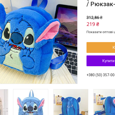
/ Рюкзак
312,86 ₴
219 ₴
Показати оптові ц
К
Купити
+380 (50) 357-00