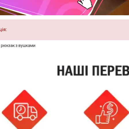
ія:
рюкзак з вушками