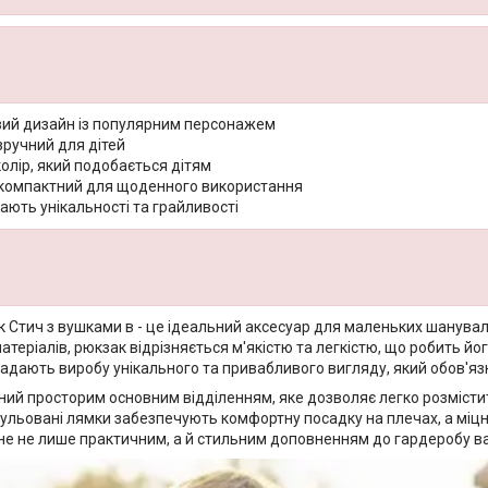
ий дизайн із популярним персонажем
зручний для дітей
олір, який подобається дітям
 компактний для щоденного використання
ють унікальності та грайливості
 Стич з вушками в - це ідеальний аксесуар для маленьких шанувал
атеріалів, рюкзак відрізняється м'якістю та легкістю, що робить й
надають виробу унікального та привабливого вигляду, який обов'яз
ий просторим основним відділенням, яке дозволяє легко розмістити
ульовані лямки забезпечують комфортну посадку на плечах, а міцна
не не лише практичним, а й стильним доповненням до гардеробу в