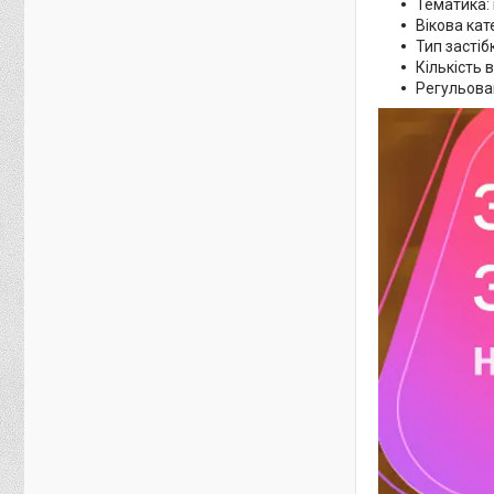
Тематика:
Вікова кате
Тип застіб
Кількість 
Регульован