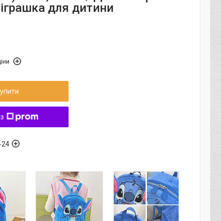
-іграшка для дитини
іни
упити
 з
-24