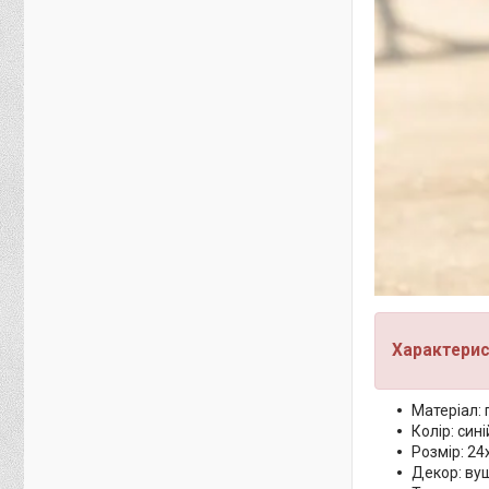
Характерис
Матеріал:
Колір: син
Розмір: 2
Декор: ву