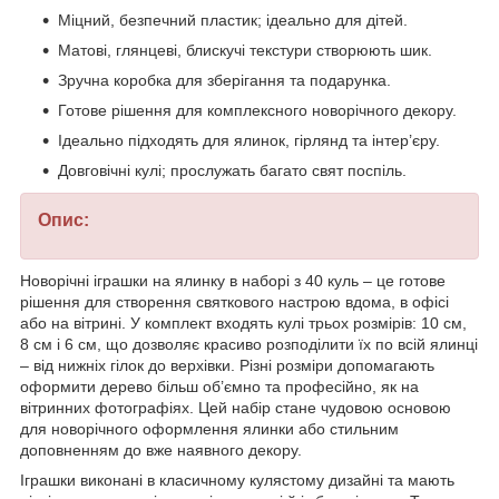
Міцний, безпечний пластик; ідеально для дітей.
Матові, глянцеві, блискучі текстури створюють шик.
Зручна коробка для зберігання та подарунка.
Готове рішення для комплексного новорічного декору.
Ідеально підходять для ялинок, гірлянд та інтер’єру.
Довговічні кулі; прослужать багато свят поспіль.
Опис:
Новорічні іграшки на ялинку в наборі з 40 куль – це готове
рішення для створення святкового настрою вдома, в офісі
або на вітрині. У комплект входять кулі трьох розмірів: 10 см,
8 см і 6 см, що дозволяє красиво розподілити їх по всій ялинці
– від нижніх гілок до верхівки. Різні розміри допомагають
оформити дерево більш об’ємно та професійно, як на
вітринних фотографіях. Цей набір стане чудовою основою
для новорічного оформлення ялинки або стильним
доповненням до вже наявного декору.
Іграшки виконані в класичному кулястому дизайні та мають