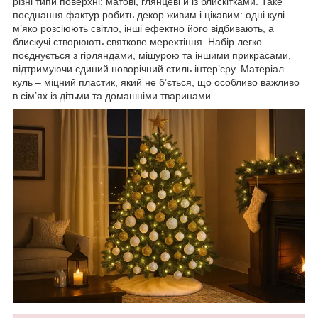
різні типи поверхні: матові, глянцеві й із блискітками. Таке
поєднання фактур робить декор живим і цікавим: одні кулі
м’яко розсіюють світло, інші ефектно його відбивають, а
блискучі створюють святкове мерехтіння. Набір легко
поєднується з гірляндами, мішурою та іншими прикрасами,
підтримуючи єдиний новорічний стиль інтер’єру. Матеріал
куль – міцний пластик, який не б’ється, що особливо важливо
в сім’ях із дітьми та домашніми тваринами.