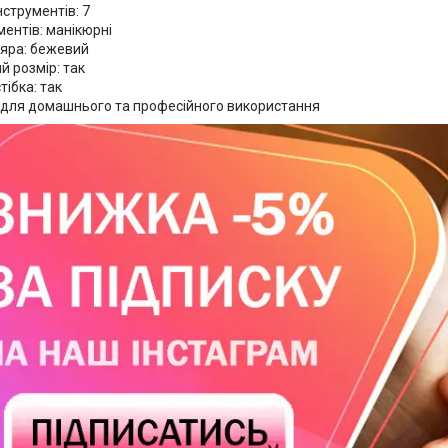
нструментів: 7
ментів: манікюрні
ляра: бежевий
 розмір: так
тібка: так
 для домашнього та професійного використання