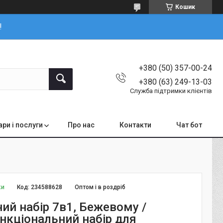
Кошик
!
+380 (50) 357-00-24
+380 (63) 249-13-03
Служба підтримки клієнтів
ари і послуги
Про нас
Контакти
Чат бот
ки
Код:
234588628
Оптом і в роздріб
ий набір 7в1, Бежевому /
нкціональний набір для