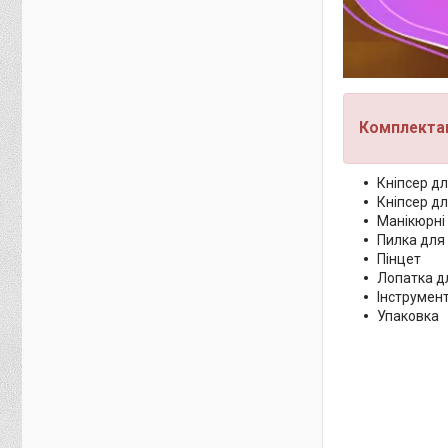
Комплектац
Кніпсер дл
Кніпсер дл
Манікюрні
Пилка для 
Пінцет
Лопатка дл
Інструмент
Упаковка