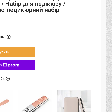
/ Набір для педікюру /
о-педикюрний набір
іни
упити
 з
-24