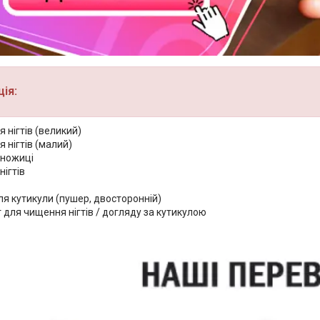
ія:
я нігтів (великий)
я нігтів (малий)
 ножиці
нігтів
я кутикули (пушер, двосторонній)
 для чищення нігтів / догляду за кутикулою