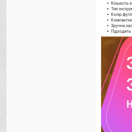
Кількість і
Тип інстру
Колір фут
Компактний
Зручна зас
Підходить