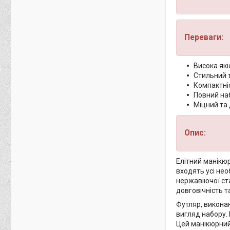
Переваги:
Висока які
Стильний 
Компактніс
Повний наб
Міцний та
Опис:
Елітний манікюр
входять усі нео
нержавіючої ст
довговічність т
Футляр, викона
вигляд набору. 
Цей манікюрний 