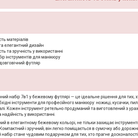
сть матеріалів
та елегантний дизайн
ть та зручність у використанні
ір інструментів для манікюру
 довговічний футляр
ний набір 7в1 у бежевому футлярі — це ідеальне рішення для тих, хто
бхідні інструменти для професійного манікюру: ножиці, кусачки, пилк
алі. Кожен інструмент ретельно продуманий та виготовлений з урах
а надійність у використанні.
ний в елегантному бежевому кольорі, не тільки захищає інструмент
Компактний і зручний, він легко поміщається в сумочку або дорожню
набір стане чудовим подарунком для тих, хто прагне досконалості в