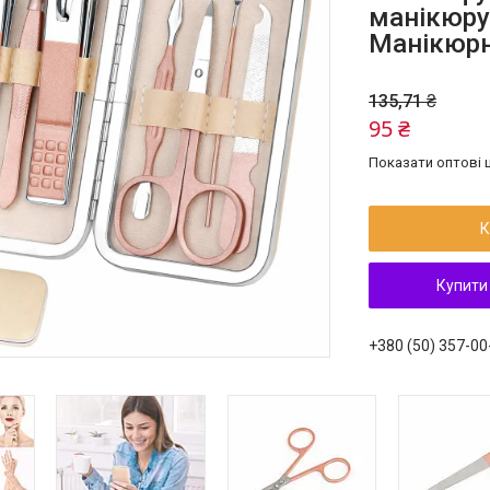
манікюру 
Манікюрн
135,71 ₴
95 ₴
Показати оптові ц
К
Купити
+380 (50) 357-00