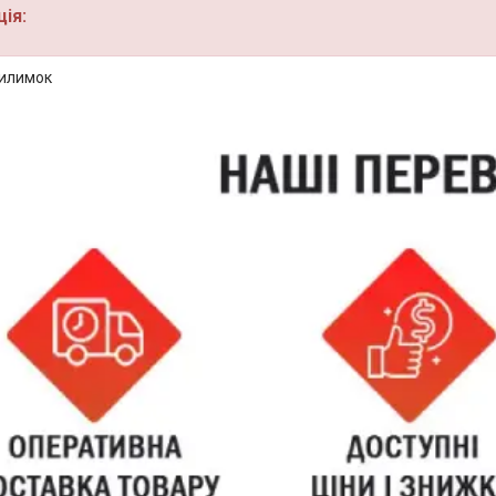
ія:
килимок