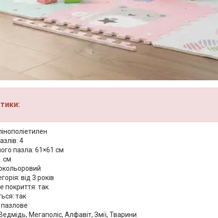
тики:
пінополіетилен
азлів: 4
ого пазла: 61×61 см
1 см
нокольоровий
горія: від 3 років
е покриття: так
ься: так
: пазлове
едмідь, Мегаполіс, Алфавіт, Змії, Тварини