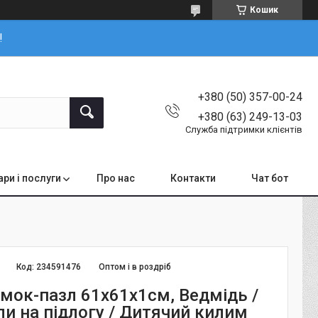
Кошик
!
+380 (50) 357-00-24
+380 (63) 249-13-03
Служба підтримки клієнтів
ари і послуги
Про нас
Контакти
Чат бот
Код:
234591476
Оптом і в роздріб
мок-пазл 61x61х1см, Ведмідь /
ли на підлогу / Дитячий килим