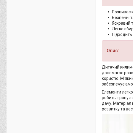
Розвиває 
Безпечні т
Яскравий 
Легко зби
Підходить 
Опис:
Дитячий килимо
допомагає розв
користю. М’який
забезпечує амо
Елементи легко 
робить ігрову з
дачу. Матеріал 
розвитку та вес