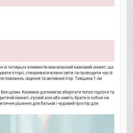
н із чотирьох елементів має власний казковий сюжет, що
и історії, створювати власні світи та проводити час із
 повзання, сидіння та активних ігор. Товщина 1 см
без щілин. Килимок допомагає зберігати тепло підлоги та
ячій кімнаті, ігровій зоні або навіть брати із собою на
ктичне рішення для батьків і чудовий простір для