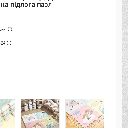
яка підлога пазл
іни
-24