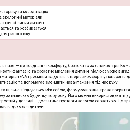
моторику та координацію
а екологічні матеріали
та привабливий дизайн
рається та розбирається
для різного віку
к-пазл — це поєднання комфорту, безпеки та захопливої гри. Коже
ивати фантазію та сюжетне мислення дитини. Малюк зможе вигадуват
 матеріал EVA приємний на дотик і створює комфортну поверхню для
ртизацію та допомагає зменшити навантаження під час руху.
та щільно з’єднуються між собою, формуючи рівне ігрове покриття 
ону затишною в будь-яку пору року. Його можна використовувати у дит
простий у догляді — достатньо протерти вологою серветкою. Це пра
елого дозвілля дитини.