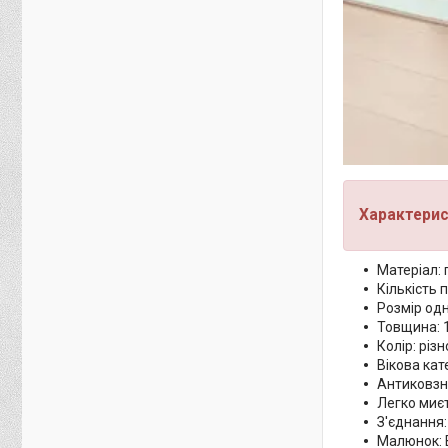
Характерис
Матеріал: 
Кількість п
Розмір одн
Товщина: 
Колір: різ
Вікова кате
Антиковзн
Легко миєт
З'єднання
Малюнок: В