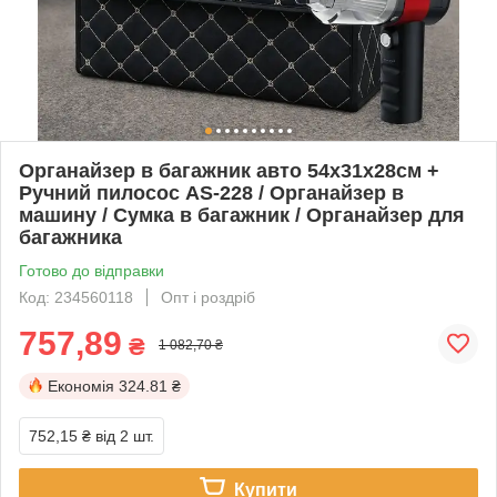
Органайзер в багажник авто 54x31x28см +
Ручний пилосос AS-228 / Органайзер в
машину / Сумка в багажник / Органайзер для
багажника
Готово до відправки
Код: 234560118
Опт і роздріб
757,89
₴
1 082,70 ₴
Економія
324.81 ₴
752,15 ₴
від 2 шт.
Купити