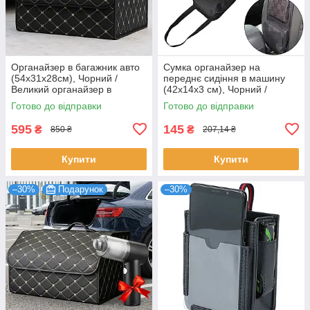
Органайзер в багажник авто
Сумка органайзер на
(54x31x28см), Чорний /
переднє сидіння в машину
Великий органайзер в
(42х14х3 см), Чорний /
машину / Сумка в багажник /
Автомобільний органайзер /
Готово до відправки
Готово до відправки
Органайзер автомобільний
Бічний органайзер
595
145
₴
₴
850 ₴
207,14 ₴
Купити
Купити
–30%
Подарунок
–30%