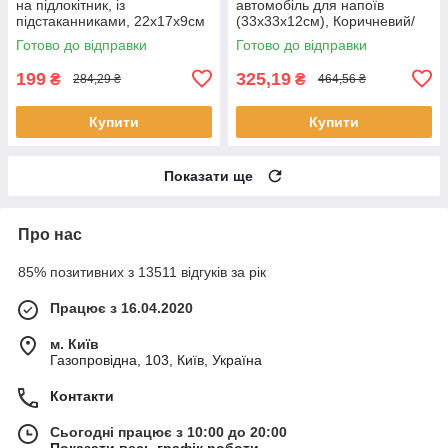
на підлокітник, із
автомобіль для напоїв
підстаканниками, 22х17х9см
(33х33х12см), Коричневий/
/ Органайзер підстаканник в
М'який підсклянник для
Готово до відправки
Готово до відправки
авто / Органайзер в машину
машини/
199
325,19
₴
₴
284,29 ₴
464,56 ₴
Купити
Купити
Показати ще
Про нас
85% позитивних з 13511 відгуків за рік
Працює з 16.04.2020
м. Київ
Газопровідна, 103, Київ, Україна
Контакти
Сьогодні працює з 10:00 до 20:00
Показати весь графік роботи