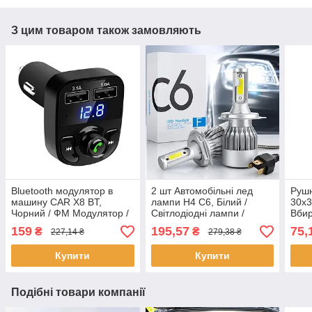
З цим товаром також замовляють
Bluetooth модулятор в
2 шт Автомобільні лед
Рушн
машину CAR X8 BT,
лампи H4 C6, Білий /
30х3
Чорний / ФМ Модулятор /
Світлодіодні лампи /
Вби
ФМ Трансмітер з блютуз /
Автолампи / Лед лампи
авто
159
195,57
75,
₴
₴
227,14 ₴
279,38 ₴
Блютуз модулятор
для авто
полі
Купити
Купити
Подібні товари компанії