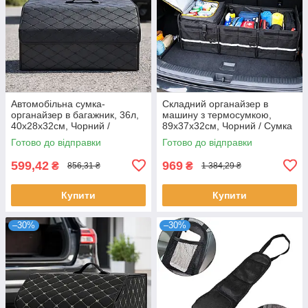
Автомобільна сумка-
Складний органайзер в
органайзер в багажник, 36л,
машину з термосумкою,
40х28х32см, Чорний /
89х37х32см, Чорний / Сумка
Саквояж в автомобіль /
органайзер в багажник авто /
Готово до відправки
Готово до відправки
Автомобільний органайзер
Автомобільний органайзер
599,42
969
₴
₴
856,31 ₴
1 384,29 ₴
Купити
Купити
–30%
–30%