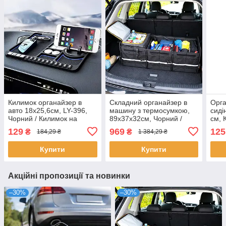
Килимок органайзер в
Складний органайзер в
Орга
авто 18х25,6см, LY-396,
машину з термосумкою,
сиді
Чорний / Килимок на
89х37х32см, Чорний /
см, 
торпеду / Килимок для
Сумка органайзер в
Орга
129
969
125
₴
₴
184,29 ₴
1 384,29 ₴
телефону в машину
багажник авто /
Орга
Автомобільний
Орга
Купити
Купити
органайзер
Акційні пропозиції та новинки
–30%
–30%