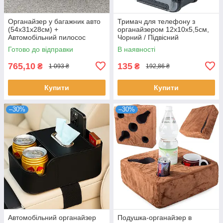
Органайзер у багажник авто
Тримач для телефону з
(54x31x28см) +
органайзером 12х10х5,5см,
Автомобільний пилосос
Чорний / Підвісний
Vacuum cleaner / Сумка у
автотримач для телефону на
Готово до відправки
В наявності
багажник
дифлектор
765,10
135
₴
₴
1 093 ₴
192,86 ₴
Купити
Купити
–30%
–30%
Автомобільний органайзер
Подушка-органайзер в