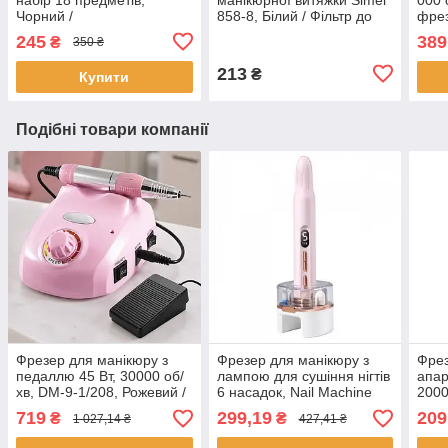
Чорний /
858-8, Білий / Фільтр до
фрез
Багатофункціональний
витяжок / Фільтр для
Проф
245
389
₴
350 ₴
набір для манікюру у
витяжки
мані
футлярі
213
₴
Купити
Подібні товари компанії
Фрезер для манікюру з
Фрезер для манікюру з
Фрез
педаллю 45 Вт, 30000 об/
лампою для сушіння нігтів
апар
хв, DM-9-1/208, Рожевий /
6 насадок, Nail Machine
2000
Апарат для манікюру та
8809, Рожевий / Фрезер
Фрез
719
299,19
209
₴
₴
1 027,14 ₴
427,41 ₴
педикюру
для педикюру та манікюру
мані