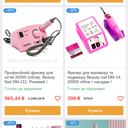
–30%
–30%
Професійний фрезер для
Фрезер для манікюру та
нігтів 35000 (об/хв), Beauty
педикюру Beauty nail DM-14,
Nail DM-211, Рожевий /
20000 об/хв + насадки /
Фрезерна машинка для
Машинка для манікюру
Готово до відправки
Готово до відправки
манікюру
865,44
399
₴
₴
1 236,34 ₴
570 ₴
Купити
Купити
–30%
–30%