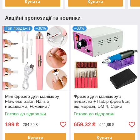
Купити
Купити
Акційні пропозиції та новинки
Топ продажів
–30%
–30%
Міні фрезер для манікюру
Фрезер для манікюру з
Flawless Salon Nails з
педаллю + Набір фрез 6шт,
насадками, Рожевий /
від мережі, DM 4, Сірий
Бездротовий портативний
/25000 / Апарат для манікюру
Готово до відправки
Готово до відправки
фрезер для нігтів
199
659,32
₴
₴
284,29 ₴
941,89 ₴
Купити
Купити