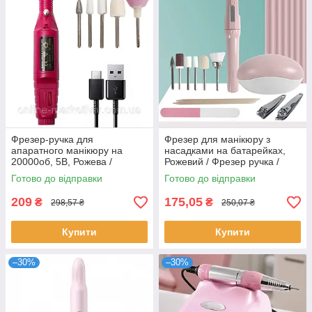
Фрезер-ручка для
Фрезер для манікюру з
апаратного манікюру на
насадками на батарейках,
20000об, 5В, Рожева /
Рожевий / Фрезер ручка /
Фрезер для педикюру та
Фрезер для нігтів / Набір для
Готово до відправки
Готово до відправки
манікюру
манікюру
209
175,05
₴
₴
298,57 ₴
250,07 ₴
Купити
Купити
–30%
–30%