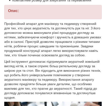
Компактний розмір для зберігання та перевезення
Опис:
Професійний апарат для манікюру та педикюру створений
для тих, хто цінує акуратність та доглянутість рук та ніг. З його
допомогою можна виконувати різні процедури догляду за
нігтями, забезпечуючи комфорт і зручність в домашніх умовах
або в салоні. Пристрій дозволяє працювати з різними типами
нігтів, роблячи процес швидшим та приємнішим. Завдяки
продуманій конструкції апарат легко використовувати навіть
тим, хто тільки починає освоювати догляд за собою.
Цей інструмент допомагає підтримувати акуратний зовнішній
вигляд нігтів, а також сприяє більш ретельному догляду за
шкірою рук та стоп. Він підходить для виконання різних технік,
що робить його універсальним помічником у створенні
акуратного манікюру та педикюру. Використання апарату
дозволяє приділяти більше уваги деталям, що особливо
важливо для тих, хто прагне до акуратності. Такий підхід до
догляду допомагає почуватися впевненіше та доглянутіше
щодня.