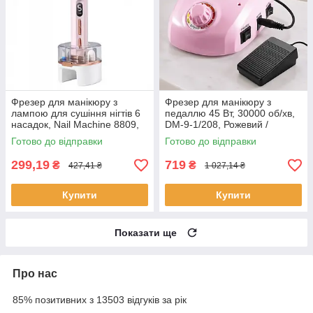
Фрезер для манікюру з
Фрезер для манікюру з
лампою для сушіння нігтів 6
педаллю 45 Вт, 30000 об/хв,
насадок, Nail Machine 8809,
DM-9-1/208, Рожевий /
Рожевий / Фрезер для
Апарат для манікюру та
Готово до відправки
Готово до відправки
педикюру та манікюру
педикюру
299,19
719
₴
₴
427,41 ₴
1 027,14 ₴
Купити
Купити
Показати ще
Про нас
85% позитивних з 13503 відгуків за рік