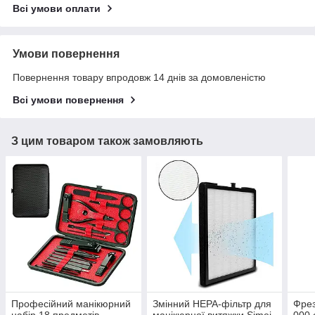
Всі умови оплати
Умови повернення
Повернення товару впродовж 14 днів за домовленістю
Всі умови повернення
З цим товаром також замовляють
Професійний манікюрний
Змінний НЕРА-фільтр для
Фрез
набір 18 предметів,
манікюрної витяжки Simei
000 