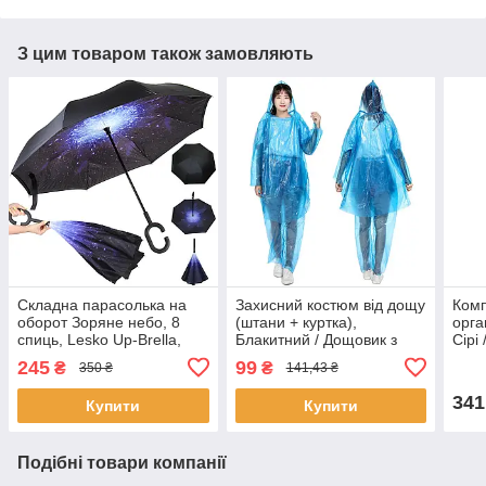
З цим товаром також замовляють
Складна парасолька на
Захисний костюм від дощу
Комп
оборот Зоряне небо, 8
(штани + куртка),
орга
спиць, Lesko Up-Brella,
Блакитний / Дощовик з
Сірі
Чорний / Парасолька
брюками / Водостійкий
збер
245
99
₴
₴
350 ₴
141,43 ₴
зворотного складання /
костюм-дощовик
шкар
Парасолька від дощу
341
Купити
Купити
Подібні товари компанії