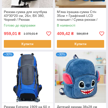
Рюкзак-сумка для ноутбука
М'яка іграшка-сумка Стіч
43*30*20 см, 26л, BX 380,
35см + Графічний LCD
Чорний / Рюкзак
планшет / Сумка-рюкзак /
трансформер / Рюкзак для
Іграшка рюкзак / Дитячий
Готово до відправки
В наявності
ноутбука
рюкзак / Рюкзак Стіч
959,01
409,42
₴
₴
1 370,01 ₴
584,89 ₴
Купити
Купити
–30%
–30%
Рюкзак Extreme 1909 на 60 л
Дитячий рюкзак 38x28 см