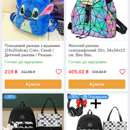
Плюшевий рюкзак з вушками
Жіночий рюкзак
(24х20х6см) Стич, Синій /
голографічний 20л, 34х34х13
Дитячий рюкзак / Рюкзак-
см, Bao Bao,
іграшка для дитини
Різнокольоровий / Рюкзак
Готово до відправки
Готово до відправки
маленький / Міський рюкзак
хамелеон
219
405,02
₴
₴
312,86 ₴
578,60 ₴
Купити
Купити
–30%
–30%
Подарунок