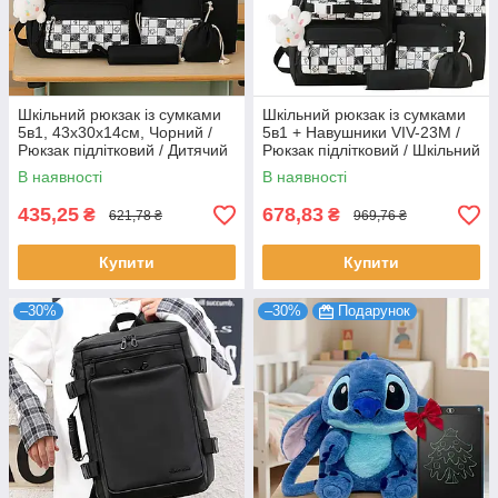
Шкільний рюкзак із сумками
Шкільний рюкзак із сумками
5в1, 43х30х14см, Чорний /
5в1 + Навушники VIV-23M /
Рюкзак підлітковий / Дитячий
Рюкзак підлітковий / Шкільний
рюкзак до школи / Шкільний
портфель
В наявності
В наявності
портфель
435,25
678,83
₴
₴
621,78 ₴
969,76 ₴
Купити
Купити
–30%
–30%
Подарунок