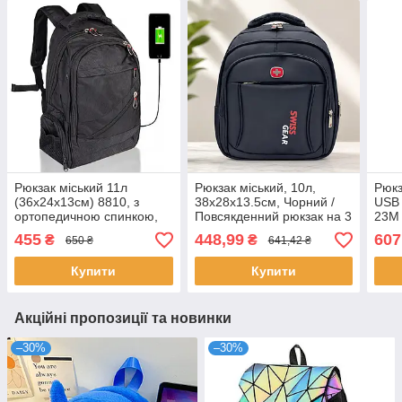
Рюкзак міський 11л
Рюкзак міський, 10л,
Рюкз
(36х24х13см) 8810, з
38х28х13.5см, Чорний /
USB 
ортопедичною спинкою,
Повсякденний рюкзак на 3
23M 
Чорний / Спортивний
відділення / Портфель для
Дитя
455
448,99
607
₴
₴
650 ₴
641,42 ₴
рюкзак / Портфель до
навчання і роботи
Рюкз
школи
Купити
Купити
Акційні пропозиції та новинки
–30%
–30%