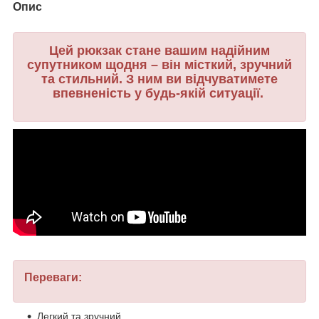
Опис
Цей рюкзак стане вашим надійним
супутником щодня – він місткий, зручний
та стильний. З ним ви відчуватимете
впевненість у будь-якій ситуації.
Переваги:
Легкий та зручний