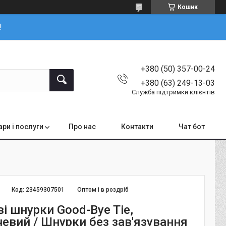
Кошик
!
+380 (50) 357-00-24
+380 (63) 249-13-03
Служба підтримки клієнтів
ари і послуги
Про нас
Контакти
Чат бот
Код:
23459307501
Оптом і в роздріб
і шнурки Good-Bye Tie,
евий / Шнурки без зав'язування