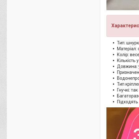
Характерис
Тип: шнурк
Матеріал: 
Колір: вес
Кількість 
Довжина: у
Призначенн
Водонепро
Тип кріплен
Гнучкі: так
Багаторазо
Підходять 