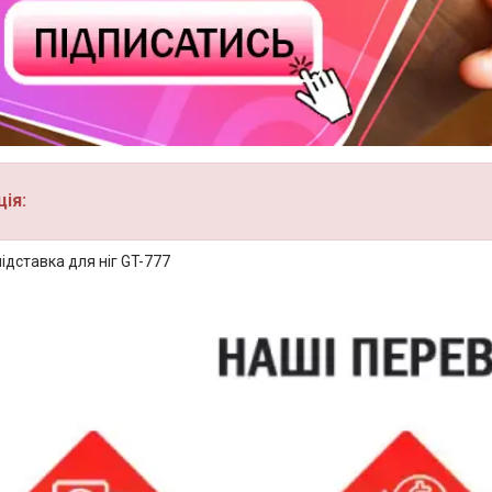
ія:
дставка для ніг GT-777