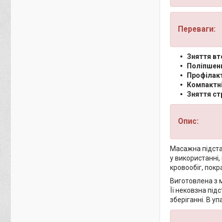
Переваги:
Зняття в
Поліпшенн
Профілак
Компактні
Зняття ст
Опис:
Масажна підстав
у використанні,
кровообіг, пок
Виготовлена з м
Її нековзна під
зберіганні. В у