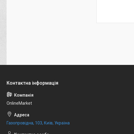
OnlineMarket
Газопровідна, 103, Київ, Україна