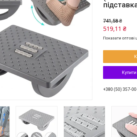
підставка
741,58 ₴
519,11 ₴
Показати оптові ц
К
Купити
+380 (50) 357-00