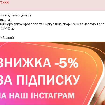
тики:
на підставка для ніг
пластик
я: нормалізує кровообіг та циркуляцію лімфи, знімає напругу та сп
*25*13 см
ний, сірий