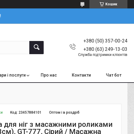
Кошик
!
+380 (50) 357-00-24
+380 (63) 249-13-03
Служба підтримки клієнтів
ари і послуги
Про нас
Контакти
Чат бот
ки
Код:
23457884101
Оптом і в роздріб
а для ніг з масажними роликами
см), GT-777, Сірий / Масажна