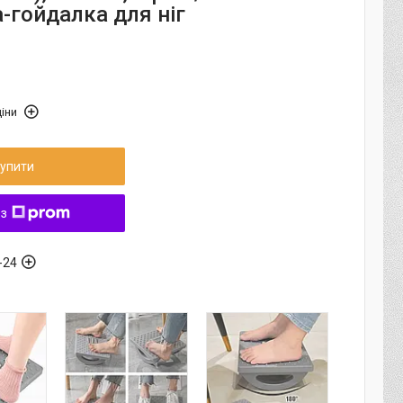
-гойдалка для ніг
іни
упити
 з
-24