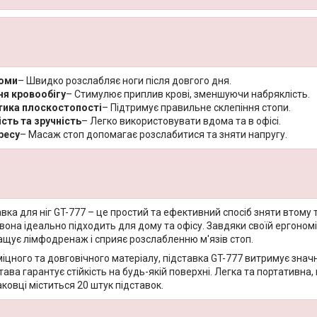
томи
– Швидко розслабляє ноги після довгого дня.
я кровообігу
– Стимулює приплив крові, зменшуючи набряклість.
тика плоскостопості
– Підтримує правильне склепіння стопи.
сть та зручність
– Легко використовувати вдома та в офісі.
ресу
– Масаж стоп допомагає розслабитися та зняти напругу.
ка для ніг GT-777 – це простий та ефективний спосіб зняти втому т
 вона ідеально підходить для дому та офісу. Завдяки своїй ергоном
ращує лімфодренаж і сприяє розслабленню м'язів стоп.
іцного та довговічного матеріалу, підставка GT-777 витримує значн
става гарантує стійкість на будь-якій поверхні. Легка та портативн
паковці міститься 20 штук підставок.