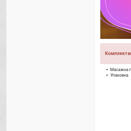
Комплектац
Масажна пі
Упаковка