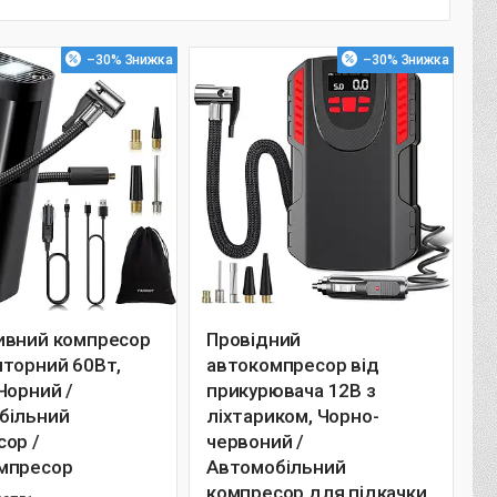
–30%
–30%
ивний компресор
Провідний
яторний 60Вт,
автокомпресор від
Чорний /
прикурювача 12В з
більний
ліхтариком, Чорно-
ор /
червоний /
мпресор
Автомобільний
компресор для підкачки