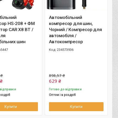
більний
Автомобільний
сор HS-208 + ФМ
компресор для шин,
тор CAR X8 BT /
Чорний / Компресор для
для
автомобіля /
більних шин
Автокомпресор
65447
234573936
 ₴
898,57 ₴
 ₴
629 ₴
 відправки
Готово до відправки
роздріб
Оптом і в роздріб
Купити
Купити