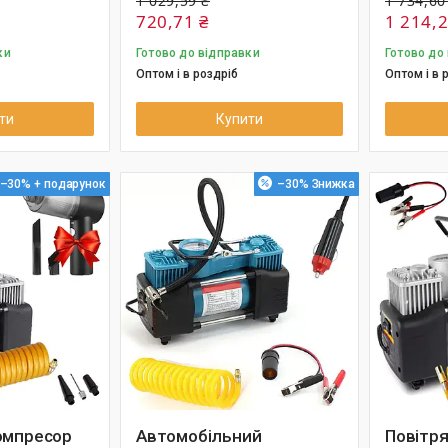
1 029,59 ₴
1 734,60
720,71 ₴
1 214,2
ки
Готово до відправки
Готово до
Оптом і в роздріб
Оптом і в 
ти
Купити
–30%
–30%
омпресор
Автомобільний
Повітр