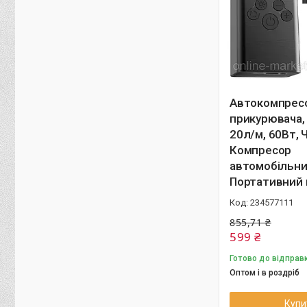
Автокомпресо
прикурювача,
20л/м, 60Вт, 
Компресор
автомобільни
Портативний
234577111
855,71 ₴
599 ₴
Готово до відправ
Оптом і в роздріб
Купи