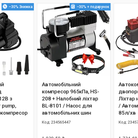
–30%
–30%
ий
Автомобільний
Автоко
д
компресор 965кПа, HS-
двопор
12В з
208 + Налобний ліхтар
Ліхтар 
r pump,
BL-8101 / Насос для
/ Автом
окомпресор
автомобільних шин
85л/хв
234565447
2345