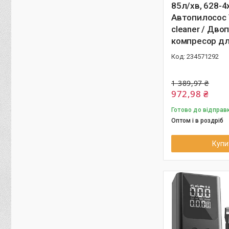
85л/хв, 628-4
Автопилосос
cleaner / Дв
компресор дл
234571292
1 389,97 ₴
972,98 ₴
Готово до відправ
Оптом і в роздріб
Купи