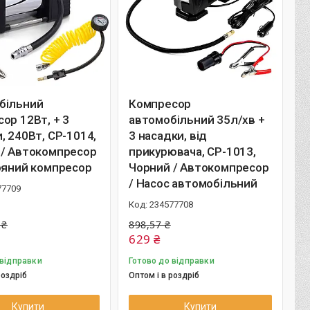
більний
Компресор
ор 12Вт, + 3
автомобільний 35л/хв +
, 240Вт, CP-1014,
3 насадки, від
 / Автокомпресор
прикурювача, CP-1013,
ряний компресор
Чорний / Автокомпресор
/ Насос автомобільний
77709
234577708
 ₴
898,57 ₴
629 ₴
 відправки
Готово до відправки
роздріб
Оптом і в роздріб
Купити
Купити