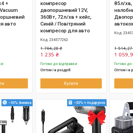
x4 +
компресор
85л/хв,
 Vacuum
двопоршневий 12V,
налобни
опоршневий
360Вт, 72л/хв + кейс,
Двопор
я авто
Синій / Повітряний
автоко
компресор для авто
2345
234577262
1 764,28 ₴
1 514,27
1 235 ₴
1 059,9
ки
Готово до відправки
Готово до
Оптом і в роздріб
Оптом і в 
ти
Купити
–30%
–30%