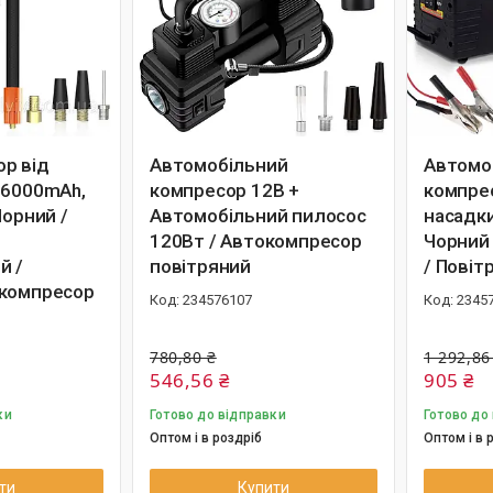
р від
Автомобільний
Автомо
 6000mAh,
компресор 12В +
компрес
Чорний /
Автомобільний пилосос
насадки
120Вт / Автокомпресор
Чорний
й /
повітряний
/ Повіт
 компресор
234576107
2345
780,80 ₴
1 292,86
546,56 ₴
905 ₴
ки
Готово до відправки
Готово до
Оптом і в роздріб
Оптом і в 
ти
Купити