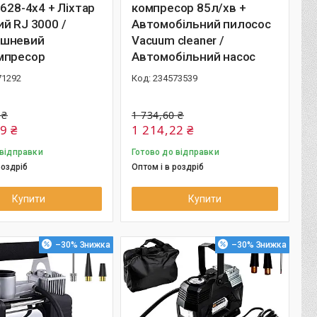
 628-4x4 + Ліхтар
компресор 85л/хв +
й RJ 3000 /
Автомобільний пилосос
шневий
Vacuum cleaner /
мпресор
Автомобільний насос
71292
234573539
 ₴
1 734,60 ₴
9 ₴
1 214,22 ₴
 відправки
Готово до відправки
роздріб
Оптом і в роздріб
Купити
Купити
–30%
–30%