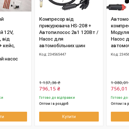
ий
Компресор від
Автомо
прикурювача HS-208 +
компре
 12V,
Автопилосос 2в1 120Вт /
Модуля
, від
Насос для
Насос 
 кейс,
автомобільних шин
автомо
234565447
2345
й насос
1 137,36 ₴
1 080,01
796,15 ₴
756,01
ки
Готово до відправки
Готово до
Оптом і в роздріб
Оптом і в 
ти
Купити