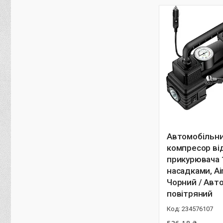
Автомобільн
компресор ві
прикурювача 
насадками, Ai
Чорний / Авт
повітряний
234576107