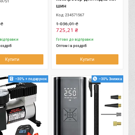
69751
шин
234571567
 ₴
1 036,01 ₴
725,21 ₴
 відправки
Готово до відправки
роздріб
Оптом і в роздріб
Купити
Купити
–30%
–30%