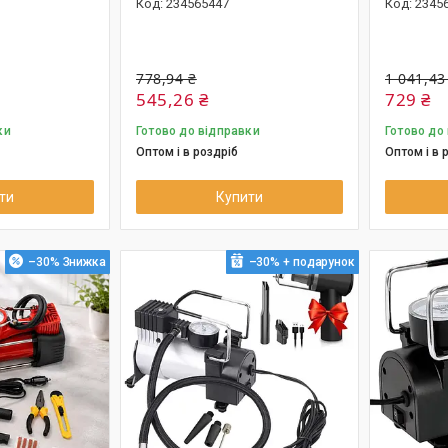
234565447
2345
778,94 ₴
1 041,43
545,26 ₴
729 ₴
ки
Готово до відправки
Готово до
Оптом і в роздріб
Оптом і в 
ти
Купити
–30%
–30%