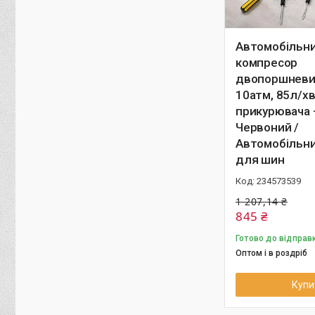
Автомобільн
компресор
двопоршневий
10атм, 85л/хв
прикурювача +
Червоний /
Автомобільни
для шин
234573539
1 207,14 ₴
845 ₴
Готово до відправ
Оптом і в роздріб
Купи