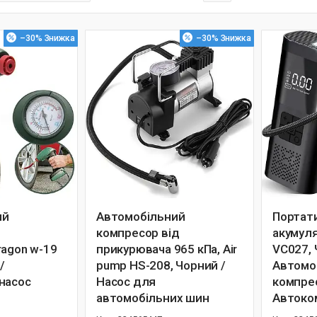
–30%
–30%
ий
Автомобільний
Портат
компресор від
акумул
ragon w-19
прикурювача 965 кПа, Air
VC027, 
/
pump HS-208, Чорний /
Автомо
насос
Насос для
компрес
автомобільних шин
Автоко