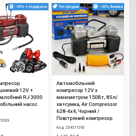
–30%
Топ продаж
–30%
мпресор
Автомобільний
шневий 12V +
компресор 12V з
налобний RJ 3000
манометром 150Вт, 85л/
обільний насос
хв+сумка, Air Compressor
628-4x4, Чорний /
Повітряний компресор
73539
234571292